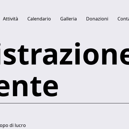
Attività
Calendario
Galleria
Donazioni
Conta
strazion
Quick links
Centro studi Luciano Berio
Fabbrica del Vapore
ente
Ulysses Platform
opo di lucro