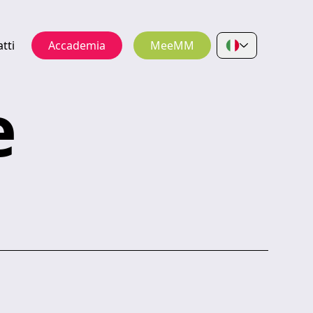
tti
Accademia
MeeMM
e